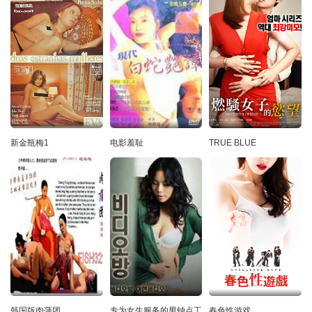
新金瓶梅1
电影羞耻
TRUE BLUE
韩国版肉蒲团
专为女生服务的男钟点工
春色性游戏