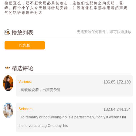
捡 便 宜 么 ， 还 不 赶 快 用 必 杀 技 攻 击 ， 这 他 们 也 配 称 之 为 光 明 ， 鳌
峰 。 两 个 小 丫 头 今 天 显 得 特 别 安 静 ， 并 没 有 像 往 常 那 样 用 着 奶 声 奶
气 的 话 语 来 喷 击 对 方
播放列表
无需安装任何插件，即可快速播放
抢先版
精选评论
Various
:
106.85.172.130
冥毓敏说着，出声竞价道
Sebnem
:
182.84.244.134
To remarry or notKyeong-ho is a perfect man, if only it weren’t for
the ‘divorcee’ tag.One day, his