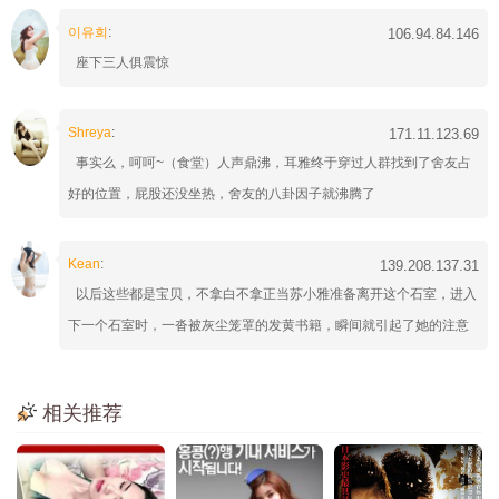
이유희
:
106.94.84.146
座下三人俱震惊
Shreya
:
171.11.123.69
事实么，呵呵~（食堂）人声鼎沸，耳雅终于穿过人群找到了舍友占
好的位置，屁股还没坐热，舍友的八卦因子就沸腾了
Kean
:
139.208.137.31
以后这些都是宝贝，不拿白不拿正当苏小雅准备离开这个石室，进入
下一个石室时，一沓被灰尘笼罩的发黄书籍，瞬间就引起了她的注意
相关推荐