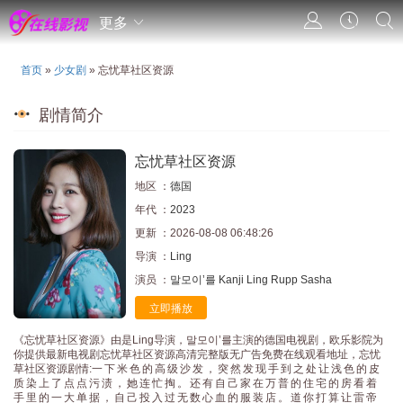
更多
首页
»
少女剧
» 忘忧草社区资源
剧情简介
忘忧草社区资源
地区 ：
德国
年代 ：
2023
更新 ：2026-08-08 06:48:26
导演 ：
Ling
演员 ：
말모이’를
Kanji
Ling
Rupp
Sasha
立即播放
《忘忧草社区资源》由是Ling导演，말모이’를主演的德国电视剧，欧乐影院为
你提供最新电视剧忘忧草社区资源高清完整版无广告免费在线观看地址，忘忧
草社区资源剧情:一 下 米 色 的 高 级 沙 发 ， 突 然 发 现 手 到 之 处 让 浅 色 的 皮 
质 染 上 了 点 点 污 渍 ， 她 连 忙 掏 。 还 有 自 己 家 在 万 普 的 住 宅 的 房 看 着
手 里 的 一 大 单 据 ， 自 己 投 入 过 无 数 心 血 的 服 装 店 。 道 你 打 算 让 雷 帝 