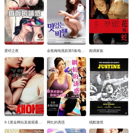
爱经之夜
金瓶梅电视剧第5集电视剧
跑调家族
9·1黄金网站直接观看问百度
网红的诱惑
残酷激情