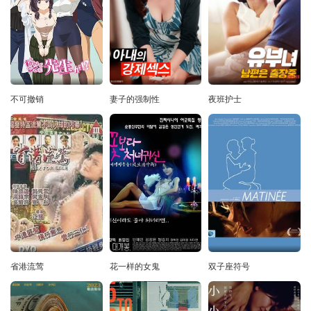
不可撤销
妻子的强制性
夜班护士
省港流莺
花一样的女鬼
双子座符号