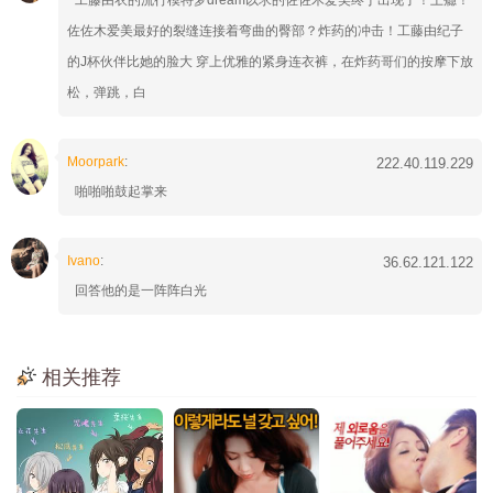
工藤由衣的流行模特梦dream以求的佐佐木爱美终于出现了！上瘾！
佐佐木爱美最好的裂缝连接着弯曲的臀部？炸药的冲击！工藤由纪子
的J杯伙伴比她的脸大 穿上优雅的紧身连衣裤，在炸药哥们的按摩下放
松，弹跳，白
Moorpark
:
222.40.119.229
啪啪啪鼓起掌来
Ivano
:
36.62.121.122
回答他的是一阵阵白光
相关推荐