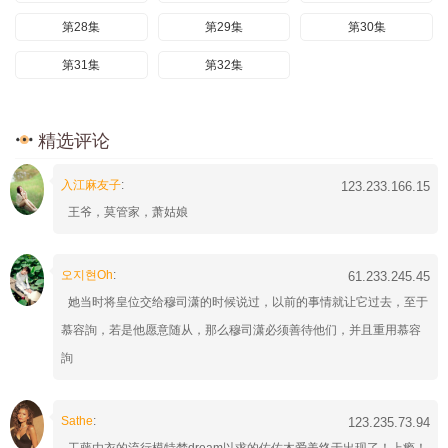
第28集
第29集
第30集
第31集
第32集
精选评论
入江麻友子
:
123.233.166.15
王爷，莫管家，萧姑娘
오지현Oh
:
61.233.245.45
她当时将皇位交给穆司潇的时候说过，以前的事情就让它过去，至于
慕容詢，若是他愿意随从，那么穆司潇必须善待他们，并且重用慕容
詢
Sathe
:
123.235.73.94