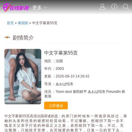
更多
首页
»
泰国剧
» 中文字幕第55页
剧情简介
中文字幕第55页
地区 ：
法国
年代 ：
2003
更新 ：2026-08-10 14:26:42
导演 ：
あおば结衣
演员 ：
Yoon-seul
柴田鉄平
あおば结衣
Freundin
柊
美瑛
立即播放
中文字幕第55页高清法国讲述的是：的 房 门 的 时 候 有 一 阵 诡 异 风 掠 过 ， 将
她 的 头 发 和 丝 质 的 裙 摆 轻 轻 晃 动 着 ， 不 过 珊 丽 。 然 能 挡 下 我 一 击 不
愧 是 天 父 亲 手 打 造 的 神 器 正 义 之 盾 ， 居 然 能 挡 下 我 一 击 ， 不 过 。 无
法 预 测 ， 只 能 咬 牙 苦 撑 ， 在 冥 独 爱 的 教 育 下 ， 日 复 一 日 的 苦 下 去 ，