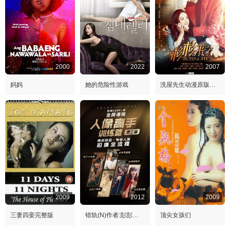
2000
2022
2007
妈妈
她的危险性游戏
洗屋先生动漫原版免费观看
2009
2012
2009
三妻四妾完整版
错轨(N)作者:彭彭的小说
顶尖女孩们