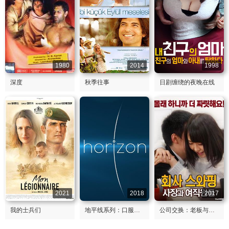
1980
2014
1998
深度
秋季往事
日剧缠绕的夜晚在线
2021
2018
2017
我的士兵们
地平线系列：口服避孕药究竟有多安全
公司交换：老板与女职员