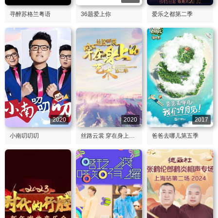
寻醉苏格兰粤语
36题爱上你
爱乐之都第二季
2020
2020
2017
小南叨叨叨
丝路云裳 穿在身上的艺术第二季
爸爸去哪儿第五季