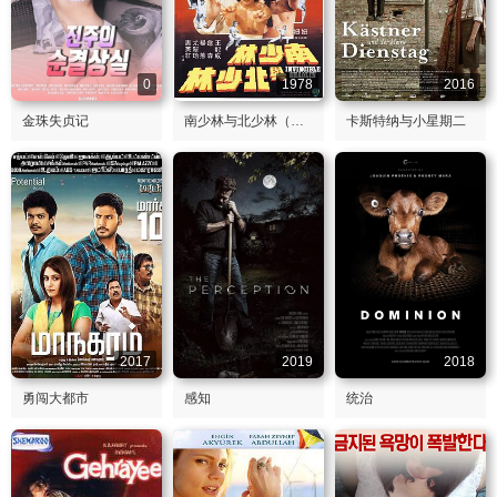
0
1978
2016
金珠失贞记
南少林与北少林（粤语版）
卡斯特纳与小星期二
2017
2019
2018
勇闯大都市
感知
统治