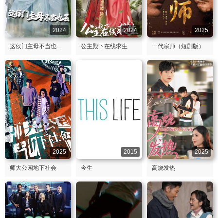
2024
2024
2025
这侯门主母不当也罢（惹春意）
公主殿下在线求生
一代宗师（短剧版）
2025
2015
2025
师大公园地下社会
今生
高烧发热