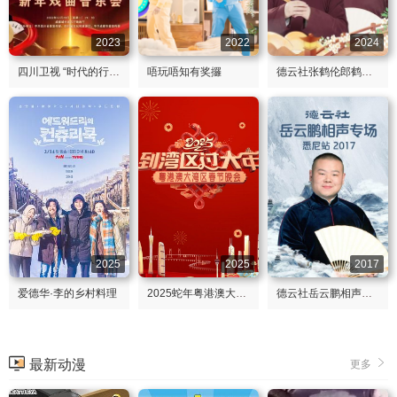
2023
2022
2024
四川卫视 “时代的行腔”四川省2023新年戏曲音乐会
唔玩唔知有奖攞
德云社张鹤伦郎鹤炎相声专场上海站第二场 2024
2025
2025
2017
爱德华·李的乡村料理
2025蛇年粤港澳大湾区春节晚会
德云社岳云鹏相声专场悉尼站2017
最新动漫
更多