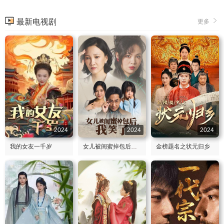
最新电视剧
更多
2024
2024
2024
我的女友一千岁
女儿被闺蜜掉包后我笑了
金榜题名之状元归乡