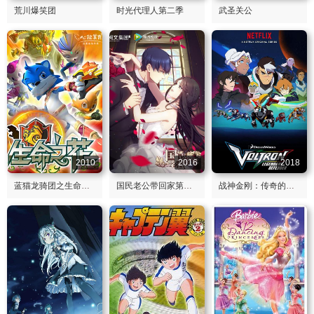
荒川爆笑团
时光代理人第二季
武圣关公
2010
2016
2018
蓝猫龙骑团之生命之花
国民老公带回家第一季
战神金刚：传奇的保护神第六季