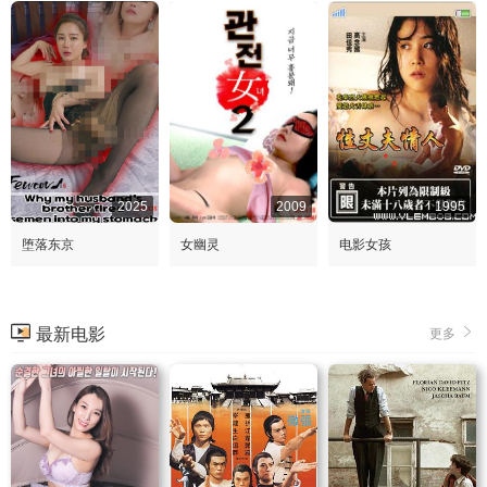
2025
2009
1995
堕落东京
女幽灵
电影女孩
最新电影
更多